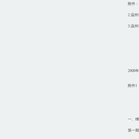
附件：
2.温
3.温
二
200
附件1
一、继
第一期: