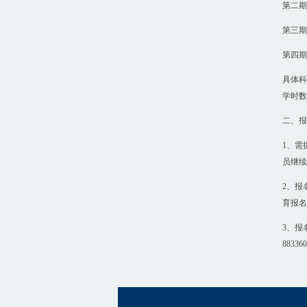
第二期:
第三期:
第四期:
具体科
学时数
二、报
1、需
员继续
2、报
育报名
3、报
8833