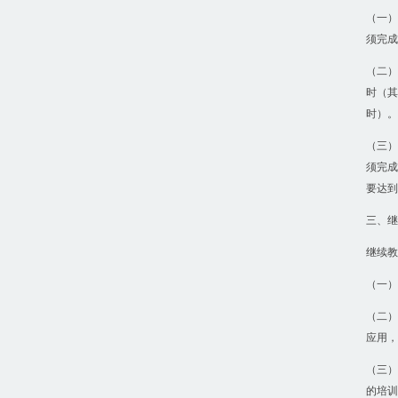
（一）
须完成
（二）
时（其
时）。
（三）
须完成
要达到
三、继
继续教
（一）
（二）
应用，
（三）
的培训