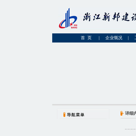
首 页
|
企业慨况
|
详细