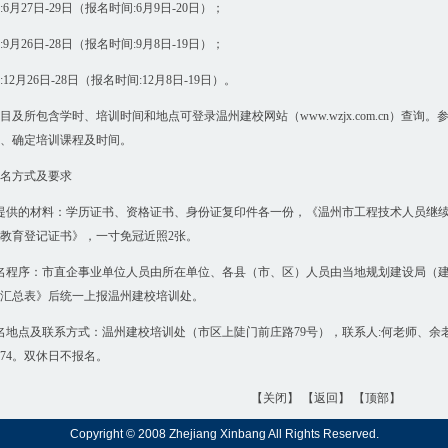
6月27日-29日（报名时间:6月9日-20日）；
9月26日-28日（报名时间:9月8日-19日）；
12月26日-28日（报名时间:12月8日-19日）。
目及所包含学时、培训时间和地点可登录温州建校网站（www.wzjx.com.cn）查
、确定培训课程及时间。
名方式及要求
提供的材料：学历证书、资格证书、身份证复印件各一份，《温州市工程技术人员继
教育登记证书》，一寸免冠近照2张。
名程序：市直企事业单位人员由所在单位、各县（市、区）人员由当地规划建设局（
汇总表》后统一上报温州建校培训处。
名地点及联系方式：温州建校培训处（市区上陡门前庄路79号），联系人:何老师、余老师、
6074。双休日不报名。
【关闭】
【返回】
【顶部】
Copyright © 2008 Zhejiang Xinbang All Rights Reserved.