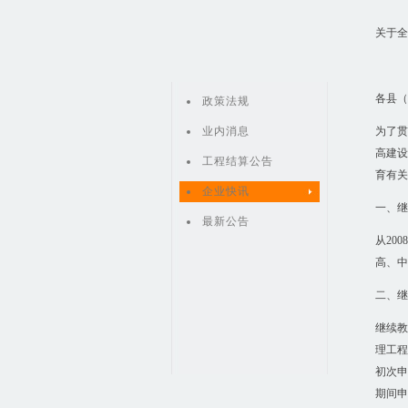
关于全
继续
各县（
政策法规
业内消息
为了贯
高建设
工程结算公告
育有关
企业快讯
一、继
最新公告
从20
高、中
二、继
继续教
理工程
初次申
期间申