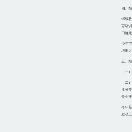
四、继
继续教
育培训
门确定
今年市
培训计
五、继
（一）
（二）
江省专
专业技
今年是
发动工