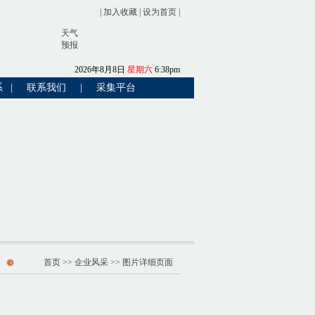
|
加入收藏
|
设为首页
|
天气
预报
2026
年
8
月
8
日
星期六
6
:
38
pm
系
|
联系我们
|
采集平台
首页
>>
企业风采
>> 图片详细页面