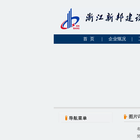
首 页
|
企业慨况
|
图片