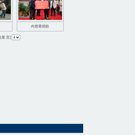
向慈善捐款
 [尾 页]