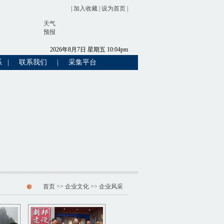
|
加入收藏
|
设为首页
|
天气
预报
2026
年
8
月
7
日
星期五
10
:
04
pm
系
|
联系我们
|
采集平台
首页
>>
企业文化
>> 企业风采